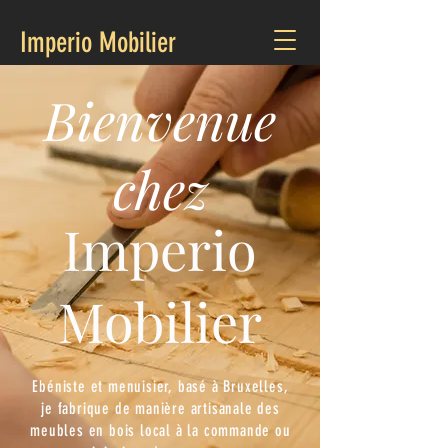
Imperio Mobilier
Bienvenue
chez
Imperio
Mobilier
Ebéniste et menuisier, basé à Bruxelles,
je
fabrique de manière artisanale des
meubles en bois local à la commande ou